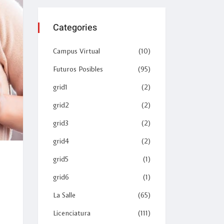
Categories
Campus Virtual
(10)
Futuros Posibles
(95)
grid1
(2)
grid2
(2)
grid3
(2)
grid4
(2)
grid5
(1)
grid6
(1)
La Salle
(65)
Licenciatura
(111)