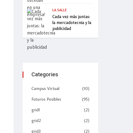
LA SALLE
Cada vez más juntas:
la mercadotecnia y la
publicidad
Categories
Campus Virtual
(10)
Futuros Posibles
(95)
grid1
(2)
grid2
(2)
grid3
(2)