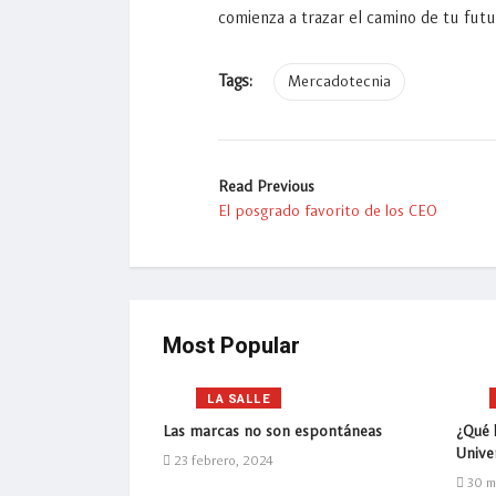
comienza a trazar el camino de tu futu
Tags:
Mercadotecnia
Read Previous
El posgrado favorito de los CEO
Most Popular
LA SALLE
mejor pagadas en
Las marcas no son espontáneas
¿Qué l
Univer
23 febrero, 2024
30 m