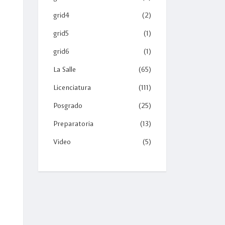
grid4
(2)
grid5
(1)
grid6
(1)
La Salle
(65)
Licenciatura
(111)
Posgrado
(25)
Preparatoria
(13)
Video
(5)