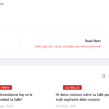
ro.
Read Next
¡Haz que las cosas sucedan en una empresa!
GRID2
LA SALLE
icenciaturas hay en la
10 datos curiosos sobre La Salle qu
sidad La Salle?
todo aspirante debe conocer
ayo, 2020
8 marzo, 2019