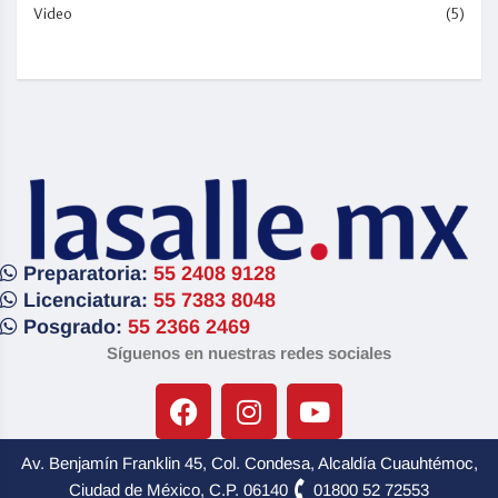
Video
(5)
Preparatoria:
55 2408 9128
Licenciatura:
55 7383 8048
Posgrado:
55 2366 2469
Síguenos en nuestras redes sociales
Av. Benjamín Franklin 45, Col. Condesa, Alcaldía Cuauhtémoc,
Ciudad de México, C.P. 06140
01800 52 72553