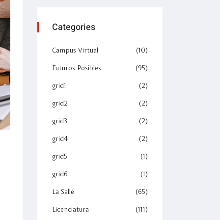
Categories
Campus Virtual
(10)
Futuros Posibles
(95)
grid1
(2)
grid2
(2)
grid3
(2)
grid4
(2)
grid5
(1)
grid6
(1)
La Salle
(65)
Licenciatura
(111)