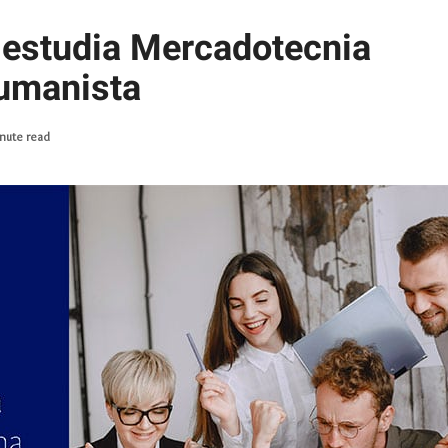
y estudia Mercadotecnia
umanista
nute read