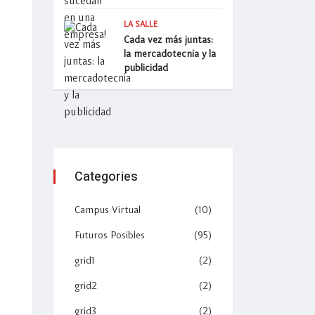
LA SALLE
Cada vez más juntas:
la mercadotecnia y la
publicidad
Categories
Campus Virtual
(10)
Futuros Posibles
(95)
grid1
(2)
grid2
(2)
grid3
(2)