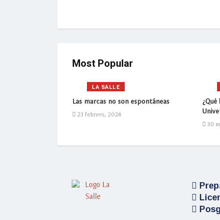
Most Popular
LA SALLE
mejor pagadas en
Las marcas no son espontáneas
¿Qué l
Univer
23 febrero, 2024
30 m
Prep
Lice
Posg