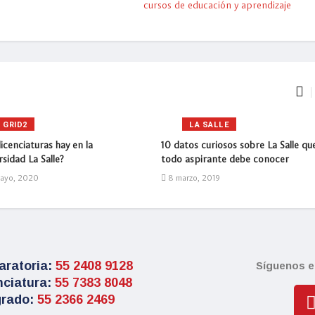
cursos de educación y aprendizaje
GRID2
LA SALLE
icenciaturas hay en la
10 datos curiosos sobre La Salle qu
sidad La Salle?
todo aspirante debe conocer
ayo, 2020
8 marzo, 2019
aratoria:
55 2408 9128
Síguenos e
nciatura:
55 7383 8048
rado:
55 2366 2469