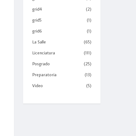
grid4
(2)
grid5
(1)
grid6
(1)
La Salle
(65)
Licenciatura
(111)
Posgrado
(25)
Preparatoria
(13)
Video
(5)