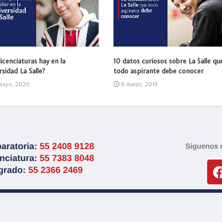
icenciaturas hay en la
10 datos curiosos sobre La Salle qu
sidad La Salle?
todo aspirante debe conocer
mayo, 2020
8 marzo, 2019
aratoria:
55 2408 9128
Síguenos e
nciatura:
55 7383 8048
grado:
55 2366 2469
esa, Alcaldía Cuauhtémoc, Ciudad de México, C.P. 06140
01800 52
 Todos los derechos reservados.
Aviso de Privacidad
.