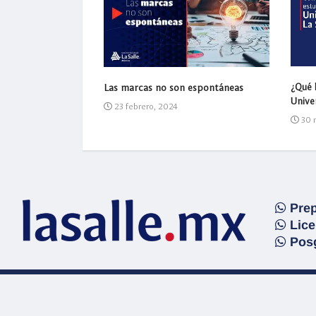
mejor pagadas en
¿Qué l
Las marcas no son espontáneas
Univer
23 febrero, 2024
30 
Prep
Lice
Pos
Av. Benjamín Franklin 45, Col. Cond
© 2024,
LaSalle
.