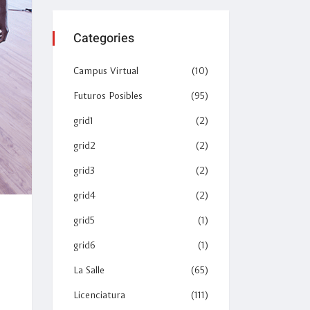
Categories
Campus Virtual
(10)
Futuros Posibles
(95)
grid1
(2)
grid2
(2)
grid3
(2)
grid4
(2)
grid5
(1)
grid6
(1)
La Salle
(65)
Licenciatura
(111)