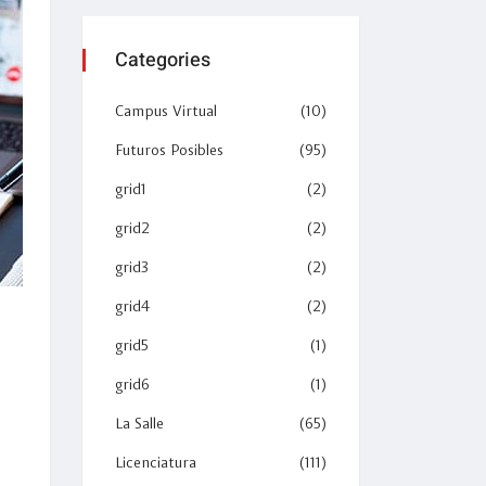
Categories
Campus Virtual
(10)
Futuros Posibles
(95)
grid1
(2)
grid2
(2)
grid3
(2)
grid4
(2)
grid5
(1)
grid6
(1)
La Salle
(65)
Licenciatura
(111)