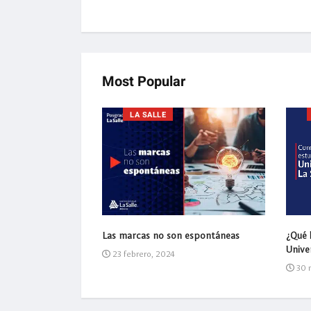
Most Popular
LA SALLE
mejor pagadas en
¿Qué l
Las marcas no son espontáneas
Univer
23 febrero, 2024
30 